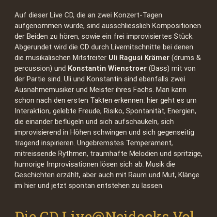
Auf dieser Live CD, die an zwei Konzert-Tagen
aufgenommen wurde, sind ausschliesslich Kompositionen
der Beiden zu hören, sowie ein frei improvisiertes Stück.
Abgerundet wird die CD durch Livemitschnitte bei denen
die musikalischen Mitstreiter
Uli Ragusi Krämer
(drums &
percussion) und
Konstantin Wienstroer
(Bass) mit von
der Partie sind. Uli und Konstantin sind ebenfalls zwei
Ausnahmemusiker und Meister ihres Fachs. Man kann
schon nach den ersten Takten erkennen: hier geht es um
Interaktion, gelebte Freude, Risiko, Spontanität, Energien,
die einander beflügeln und sich aufschaukeln, sich
improvisierend in Höhen schwingen und sich gegenseitig
tragend inspirieren. Ungebremstes Temperament,
mitreissende Rythmen, traumhafte Melodien und spritzige,
humorige Improvisationen lösen sich ab. Musik die
Geschichten erzählt, aber auch mit Raum und Mut, Klänge
im hier und jetzt spontan entstehen zu lassen.
Die CD Live@Neidecks Vol.