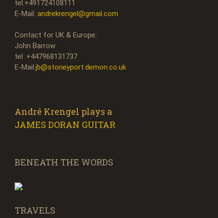
tel.+491724108111
E-Mail:
andrekrengel@gmail.com
Contact for UK & Europe:
John Barrow
tel .+447968131737
E-Mail:
jb@stoneyport.demon.co.uk
André Krengel plays a
JAMES DORAN GUITAR
BENEATH THE WORDS
TRAVELS