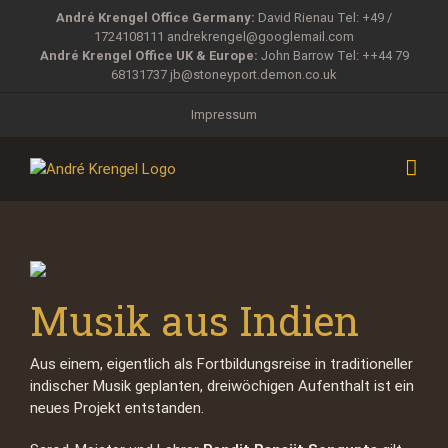
Zum
André Krengel Office Germany:
David Rienau Tel: +49 /
Inhalt
1724108111
andrekrengel@googlemail.com
springen
André Krengel Office UK & Europe:
John Barrow Tel: ++44 79
68131737
jb@stoneyport.demon.co.uk
Impressum
Musik aus Indien
Aus einem, eigentlich als Fortbildungsreise in traditioneller
indischer Musik geplanten, dreiwöchigen Aufenthalt ist ein
neues Projekt entstanden.