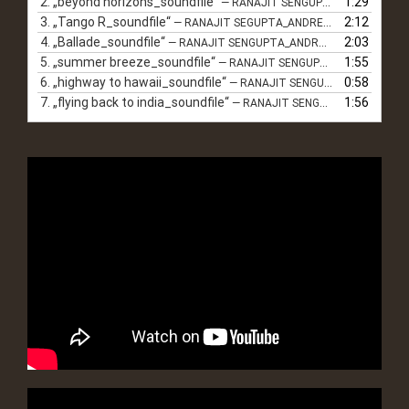
2.
„beyond horizons_soundfile“
1:29
— RANAJIT SENGUPTA_ANDRE KRENGEL
3.
„Tango R_soundfile“
2:12
— RANAJIT SEGUPTA_ANDRE KRENGEL
4.
„Ballade_soundfile“
2:03
— RANAJIT SENGUPTA_ANDRE KRENGEL
5.
„summer breeze_soundfile“
1:55
— RANAJIT SENGUPTA_ANDRE KRENGEL
6.
„highway to hawaii_soundfile“
0:58
— RANAJIT SENGUPTA_ANDRE KRENGEL
7.
„flying back to india_soundfile“
1:56
— RANAJIT SENGUPTA_ANDRE KRENGEL