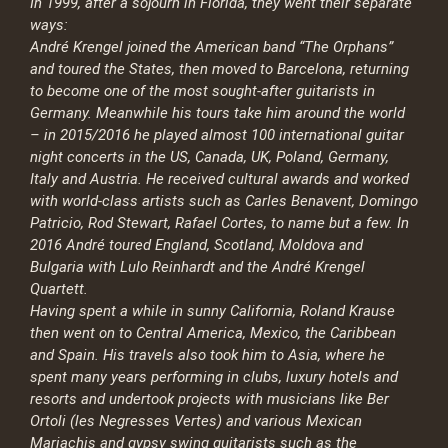
In 1999, after a sojourn in Florida, they went their separate
ways:
André Krengel joined the American band “The Orphans”
and toured the States, then moved to Barcelona, returning
to become one of the most sought-after guitarists in
Germany. Meanwhile his tours take him around the world
– in 2015/2016 he played almost 100 international guitar
night concerts in the US, Canada, UK, Poland, Germany,
Italy and Austria. He received cultural awards and worked
with world-class artists such as Carles Benavent, Domingo
Patricio, Rod Stewart, Rafael Cortes, to name but a few. In
2016 André toured England, Scotland, Moldova and
Bulgaria with Lulo Reinhardt and the André Krengel
Quartett.
Having spent a while in sunny California, Roland Krause
then went on to Central America, Mexico, the Caribbean
and Spain. His travels also took him to Asia, where he
spent many years performing in clubs, luxury hotels and
resorts and undertook projects with musicians like Ber
Ortoli (les Negresses Vertes) and various Mexican
Mariachis and gypsy swing guitarists such as the